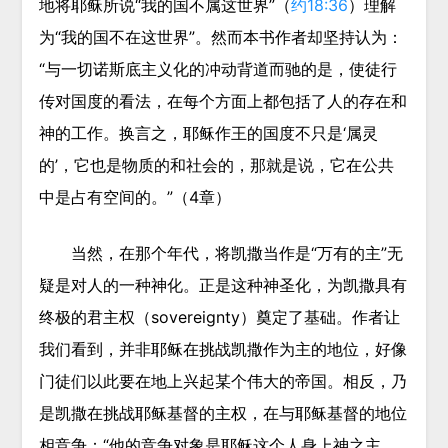
地将耶稣所说“我的国不属这世界”（
约18:36
）理解
为“我的国不在这世界”。然而本书作者却坚持认为：
“与一切诺斯底主义化的冲动背道而驰的是，使徒行
传对国度的看法，在每个方面上都包括了人的存在和
神的工作。换言之，耶稣作王的国度不只是‘属灵
的’，它也是物质的和社会的，那就是说，它在公共
中是占有空间的。”（4章）
当然，在那个年代，将凯撒当作是“万有的主”无
疑是对人的一种神化。正是这种神圣化，为凯撒具有
终极的君主权（sovereignty）奠定了基础。作者让
我们看到，并非耶稣在挑战凯撒作为主的地位，好像
门徒们以此要在地上兴起某个伟大的帝国。相反，乃
是凯撒在挑战耶稣基督的主权，在与耶稣基督的地位
相竞争：“他的竞争对象是耶稣这个人身上神之主