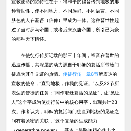
宣教使命的独特性在于：将和平的福音传到地极的那
种普世性，使不同地方、不同族群、不同语言、不同
肤色的人在基督（信仰）里成为一体。这种普世性超
过了当时罗马帝国，或者后来汉唐帝国，所引已为豪
的那种天下情怀。
在使徒行传所记载的那三十年间，福音在普世的
迅速传播，其深层的动力源自于耶稣的复活所带给门
徒愿为其作见证的热情。
使徒行传一章8节
所表达的
宣教的使命，“直到地极，作我的见证。”以及22节所
表达的使徒的任务：“同作耶稣复活的见证”，让“见证
人”这个字成为使徒行传中的核心用字，出现共计23
次。作者认为，耶稣的复活与门徒直到地极的见证之
间有着紧密的关联，“这个复活的生成能力
（generative power），基本上是路加精心作出之