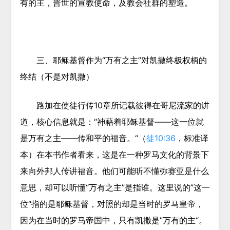
有的主，普世的宣教使命，及教会社群的塑造。
三、
耶稣基督作为“万有之主”对凯撒终极权柄的
终结（不是对凯撒）
路加在使徒行传10章所记载彼得在哥尼流家的讲
道，核心信息就是：“神藉着耶稣基督——这一位就
是万有之主——传和平的福音。“（
徒10:36
，标准译
本）在本书作者看来，这是在一种罗马文化的背景下
来向外邦人传讲福音。他们可能听不懂弥赛亚是什么
意思，却可以听懂“万有之主”是指谁。这里说的”这一
位“指的是耶稣基督，对照的却是当时的罗马皇帝，
因为在当时的罗马帝国中，只有凯撒是”万有的主“。