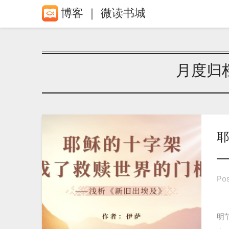
Skip
博客 ｜ 微读书城
to
content
月度归
耶
—
Po
明