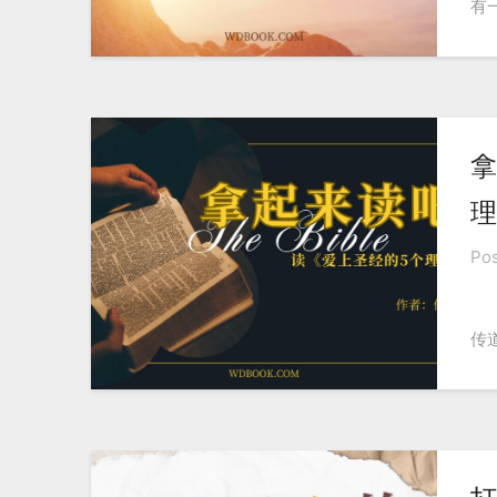
有
拿
理
Po
传