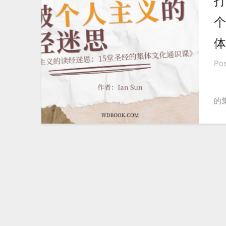
打
个
体
Po
的集