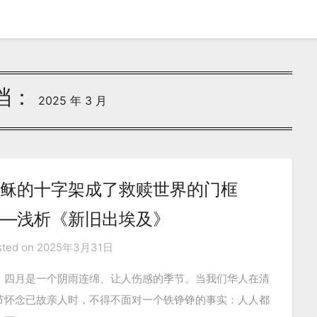
档：
2025 年 3 月
稣的十字架成了救赎世界的门框
—浅析《新旧出埃及》
sted on
2025年3月31日
四月是一个阴雨连绵、让人伤感的季节。当我们华人在清
节怀念已故亲人时，不得不面对一个铁铮铮的事实：人人都