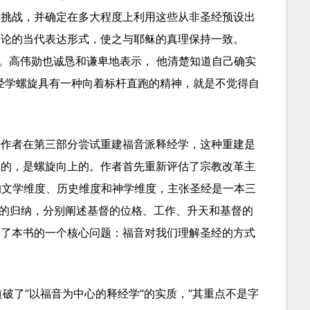
新挑战，并确定在多大程度上利用这些从非圣经预设出
神论的当代表达形式，使之与耶稣的真理保持一致。
求。高伟勋也诚恳和谦卑地表示， 他清楚知道自己确实
经学螺旋具有一种向着标杆直跑的精神，就是不觉得自
，作者在第三部分尝试重建福音派释经学，这种重建是
础的，是螺旋向上的。作者首先重新评估了宗教改革主
经的文学维度、历史维度和神学维度，主张圣经是一本三
内容的归纳，分别阐述基督的位格、工作、升天和基督的
答了本书的一个核心问题：福音对我们理解圣经的方式
r）一语道破了“以福音为中心的释经学”的实质，“其重点不是字