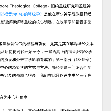
Theological College）旧约圣经研究和圣经神
《以福音为中心的释经学》
是他在摩尔神学院教授释经
音是理解和解释圣经的核心钥匙，在改革宗和福音派圈
）考量福音信仰的根基与前设，尤其是其在解释圣经文本
回顾从后使徒时代开始至今，一些给真正的福音派释经学
预设和外来哲学影响造成的；第三部分（13-19章）
为中心的释经学的方式与方法。释经学是一门综合性学
本书涉及的领域也很多，我们在此只略述本书的三个亮
音为中心的角度
书。高伟勋从一开始就清楚表明，“释经学的目标就