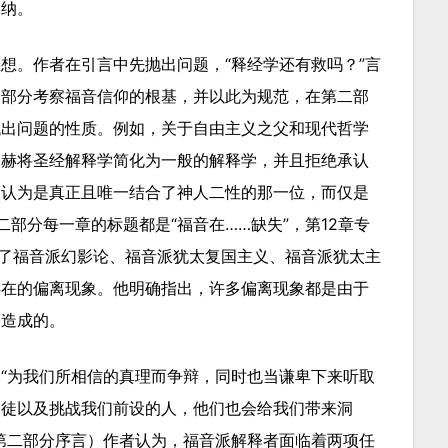
归纳。
想。作者在引言中先抛出问题，“释经学还有救吗？”言
一部分考察福音信仰的根基，并以此为规范，在第二部
找出问题的性质。例如，关于自由主义之父和现代哲学
马赫将圣经解释学简化为一般的解释学，并且拒绝承认
被认为是真正且唯一结合了神人二性的那一位，而仅是
部分每一章的标题都是“福音在……缺失”，第12章专
析了福音派幻影论、福音派犹太复国主义、福音派犹太主
存在的偏离现象。他明确指出，许多偏离现象都是由于
而造成的。
“为我们所相信的真理而争辩，同时也当谦卑下来听取
督徒以及挑战我们前设的人，他们也会给我们带来洞
第二部分序言）作者认为，福音派解释者面临着两项任