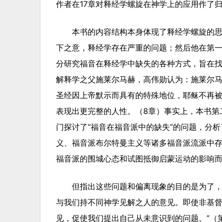
作者在17章对释经学螺旋在神学上的应用作了
本书的内容结构本身体现了释经学螺旋的思
下之意，释经学存在严重的问题；然后他在第
分研究福音在释经学中缺失的各种方式，旨在
解释学之父施莱尔马赫，高伟勋认为：施莱尔
圣经因上帝默示而具有的特殊地位，耶稣不再
表现出更完整的人性。（8章）事实上，本书第二
门探讨了“福音在福音派中的缺失”的问题，分
义、福音派布尔特曼主义等诸多福音派流派中
福音派的围城心态和试图抵御启蒙运动的影响
但指出这些问题和偏离现象的目的是为了，
与我们持不同神学见解之人的意见。即使非基
见，促使我们提出自己从未意识到的问题。”（