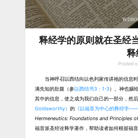
释经学的原则就在圣经
释
Posted 
当神呼召以西结向以色列家传讲祂的信息
满先知的肚腹（参
以西结书3：1-3
）。神也赐
其中的信息，使之成为我们自己的一部分，然
Goldsworthy）
的
《以福音为中心的释经学—
Hermeneutics: Foundations and Principles of 
福音派圣经诠释学著作，帮助读者如何根据福