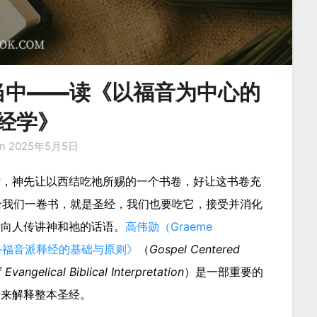
当中——读《以福音为中心的
经学》
on
2025年5月5日
时，神先让以西结吃祂所赐的一个书卷，好让这书卷充
给我们一卷书，就是圣经，我们也要吃它，接受并消化
后向人传讲神和祂的话语。
高伟勋（Graeme
—福音派释经的基础与原则》
（
Gospel Centered
Evangelical Biblical Interpretation
）是一部重要的
音来解释整本圣经。