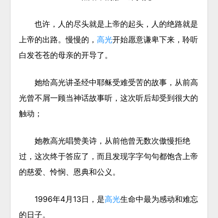
也许，人的尽头就是上帝的起头，人的绝路就是
上帝的出路。慢慢的，
高光
开始愿意谦卑下来，聆听
白发苍苍的母亲的开导了。
她给高光讲圣经中耶稣受难受苦的故事，从前高
光曾不屑一顾当神话故事听，这次听后却受到很大的
触动；
她教高光唱赞美诗，从前他曾无数次傲慢拒绝
过，这次终于答应了，而且发现字字句句都饱含上帝
的慈爱、怜悯、恩典和公义。
1996年4月13日，是
高光
生命中最为感动和难忘
的日子。