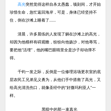
高光
突然觉得这样自杀太愚蠢，顷刻间，才开始
珍惜生命，急忙返回海岸，可是，身体已经坚持不
住，倒在沙滩上睡着了……
清晨，许多晨练的人发现了躺在沙滩上的高光，
却因为他模样有碍观瞻，纷纷向他扬沙，对他辱骂，
要把他“活埋”，他的嘴巴眼睛里全是沙子却动弹不
得。
千钧一发之际，反倒是一位修理浴场更衣室的底
层农民工兄弟见义勇为，从他们手中搭救了高光，又
给高光清洗伤口，就像圣经中的“好撒玛利亚人”一
样。
黑暗中的那一束真光