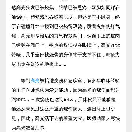
然高光头发已被烧焦，眼睛已被熏疼，双脚如同踩在
油锅中，烈焰残忍吞噬着肌肤，但还是奋不顾身，终
于在磕磕绊绊中摸到已被烧得滚烫，喷着火焰的煤气
罐，高光用尽最后的力气拧紧阀门，然而手上的皮肉
已经黏在阀门上，炙热的煤渣糊在眼睛上，高光连烧
带呛，几乎全部被烧焦的身体终于支撑不住，精疲力
尽地倒在滚烫的地板上……
等到
高光
被抬进烧伤科急诊室，有多年临床经验
的主任医师也认为爱莫能助，因为高光的烧伤面积达
到99%，三度烧伤也达到94%，异体皮又不能移植，
他还从未见过这么严重的烧伤病人，连国际上也少
见，因此，高光活下去的希望为零。医师劝家人尽快
为高光准备后事。