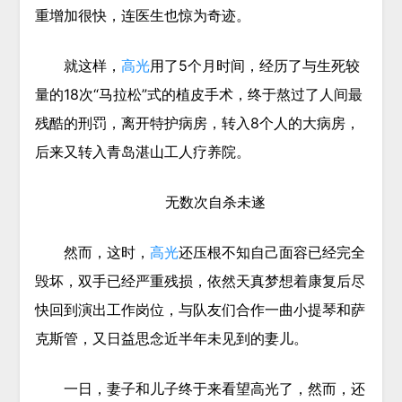
重增加很快，连医生也惊为奇迹。
就这样，
高光
用了5个月时间，经历了与生死较
量的18次“马拉松”式的植皮手术，终于熬过了人间最
残酷的刑罚，离开特护病房，转入8个人的大病房，
后来又转入青岛湛山工人疗养院。
无数次自杀未遂
然而，这时，
高光
还压根不知自己面容已经完全
毁坏，双手已经严重残损，依然天真梦想着康复后尽
快回到演出工作岗位，与队友们合作一曲小提琴和萨
克斯管，又日益思念近半年未见到的妻儿。
一日，妻子和儿子终于来看望高光了，然而，还