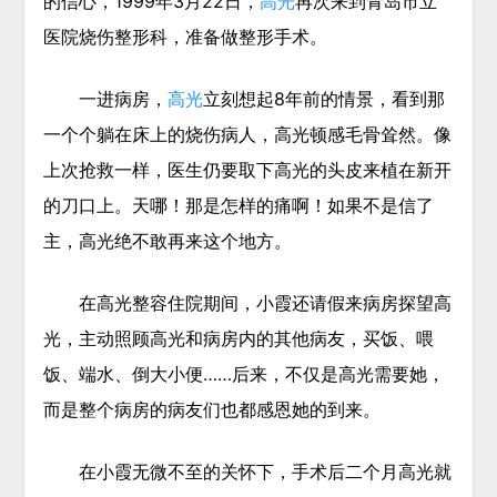
的信心，1999年3月22日，
高光
再次来到青岛市立
医院烧伤整形科，准备做整形手术。
一进病房，
高光
立刻想起8年前的情景，看到那
一个个躺在床上的烧伤病人，高光顿感毛骨耸然。像
上次抢救一样，医生仍要取下高光的头皮来植在新开
的刀口上。天哪！那是怎样的痛啊！如果不是信了
主，高光绝不敢再来这个地方。
在高光整容住院期间，小霞还请假来病房探望高
光，主动照顾高光和病房内的其他病友，买饭、喂
饭、端水、倒大小便……后来，不仅是高光需要她，
而是整个病房的病友们也都感恩她的到来。
在小霞无微不至的关怀下，手术后二个月高光就