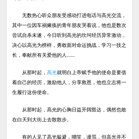
无数热心听众朋友受感动打进电话与高光交流，
其中一位因车祸瘫痪的青年朋友哭着说，他也是数次
尝试自杀未遂，今日听到高光的坎坷经历异常激动，
决心以高光为榜样，勇敢面对命运挑战，学习一技之
长，奉献所有关爱他的人……
从那时起，
高光
就明白上帝赋予他的使命是要借
着自己的经历，激励他人，分享救恩，他也立志将一
生履行这份使命。
从那时起，高光的心胸日益开阔豁达，偶然也敢
在白天到大街上去散散步。
有的人见了高光躲避，嘲笑，谩骂，但高光并不