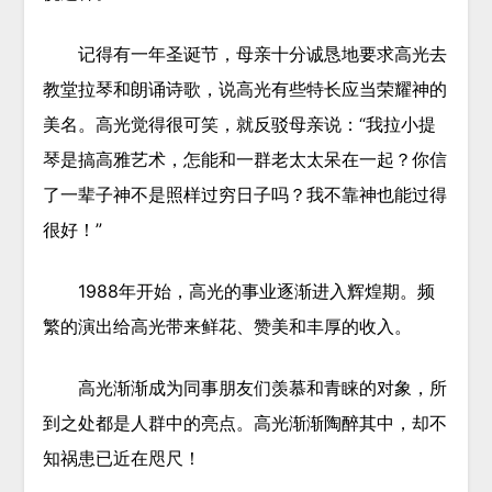
记得有一年圣诞节，母亲十分诚恳地要求高光去
教堂拉琴和朗诵诗歌，说高光有些特长应当荣耀神的
美名。高光觉得很可笑，就反驳母亲说：“我拉小提
琴是搞高雅艺术，怎能和一群老太太呆在一起？你信
了一辈子神不是照样过穷日子吗？我不靠神也能过得
很好！”
1988年开始，高光的事业逐渐进入辉煌期。频
繁的演出给高光带来鲜花、赞美和丰厚的收入。
高光渐渐成为同事朋友们羡慕和青睐的对象，所
到之处都是人群中的亮点。高光渐渐陶醉其中，却不
知祸患已近在咫尺！