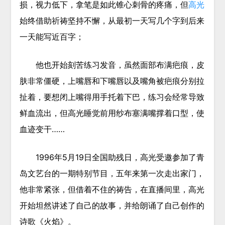
损，视力低下，拿笔是如此锥心刺骨的疼痛，但
高光
始终借助祈祷坚持不懈，从最初一天写几个字到后来
一天能写近百字；
他也开始刻苦练习发音，虽然面部布满疤痕，皮
肤非常僵硬，上嘴唇和下嘴唇以及嘴角被疤痕分别拉
扯着，要想闭上嘴得用手托着下巴，练习会经常导致
鲜血流出，但高光睡觉前用纱布塞满嘴撑着口型，使
血迹变干……
1996年5月19日全国助残日，高光受邀参加了青
岛文艺台的一期特别节目，五年来第一次走出家门，
他非常紧张，但借着不住的祷告，在直播间里，高光
开始坦然讲述了自己的故事，并给朗诵了自己创作的
诗歌《火焰》。