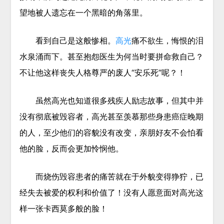
望地被人遗忘在一个黑暗的角落里。
看到自己是这般惨相。
高光
痛不欲生，悔恨的泪
水泉涌而下。甚至抱怨医生为何当时要拼命救自己？
不让他这样丧失人格尊严的废人“安乐死”呢？！
虽然高光也知道很多残疾人励志故事，但其中并
没有彻底被毁容者，高光甚至羡慕那些身患癌症晚期
的人，至少他们的容貌没有改变，亲朋好友不会怕看
他的脸，反而会更加怜悯他。
而烧伤毁容患者的痛苦就在于外貌变得狰狞，已
经失去被爱的权利和价值了！没有人愿意面对高光这
样一张卡西莫多般的脸！