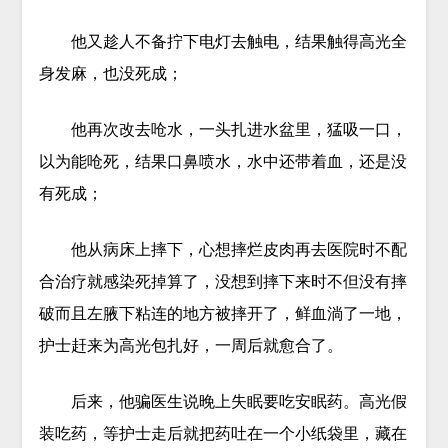
他又趁人不备拧下电灯去触电，结果触得高光全
身发麻，也没死成；
他再次改去呛水，一头扎进水盆里，猛吸一口，
以为能呛死，结果口鼻喷水，水中还带着血，还是没
有死成；
他从病床上摔下，心想摔烂皮肉再去医院时不配
合治疗就感染死掉算了，没想到摔下来时不但没有摔
破而且左腋下粘连的地方被摔开了，鲜血淌了一地，
护士赶来为高光包扎好，一周后就愈合了。
后来，他骗医生说晚上失眠要吃安眠药。高光假
装吃药，等护士走后就把药吐在一个小纸袋里，藏在