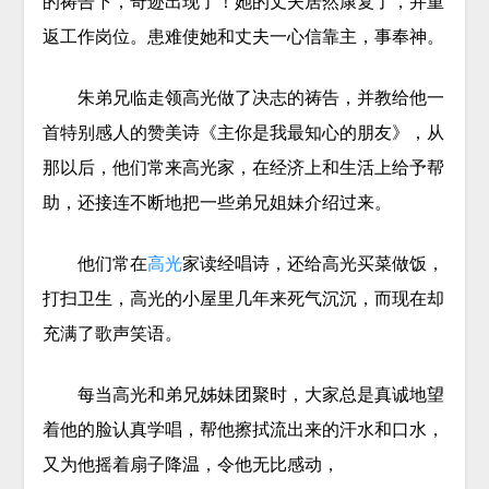
的祷告下，奇迹出现了！她的丈夫居然康复了，并重
返工作岗位。患难使她和丈夫一心信靠主，事奉神。
朱弟兄临走领高光做了决志的祷告，并教给他一
首特别感人的赞美诗《主你是我最知心的朋友》，从
那以后，他们常来高光家，在经济上和生活上给予帮
助，还接连不断地把一些弟兄姐妹介绍过来。
他们常在
高光
家读经唱诗，还给高光买菜做饭，
打扫卫生，高光的小屋里几年来死气沉沉，而现在却
充满了歌声笑语。
每当高光和弟兄姊妹团聚时，大家总是真诚地望
着他的脸认真学唱，帮他擦拭流出来的汗水和口水，
又为他摇着扇子降温，令他无比感动，