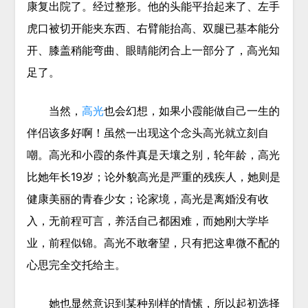
康复出院了。经过整形。他的头能平抬起来了、左手
虎口被切开能夹东西、右臂能抬高、双腿已基本能分
开、膝盖稍能弯曲、眼睛能闭合上一部分了，高光知
足了。
当然，
高光
也会幻想，如果小霞能做自己一生的
伴侣该多好啊！虽然一出现这个念头高光就立刻自
嘲。高光和小霞的条件真是天壤之别，轮年龄，高光
比她年长19岁；论外貌高光是严重的残疾人，她则是
健康美丽的青春少女；论家境，高光是离婚没有收
入，无前程可言，养活自己都困难，而她刚大学毕
业，前程似锦。高光不敢奢望，只有把这卑微不配的
心思完全交托给主。
她也显然意识到某种别样的情愫，所以起初选择