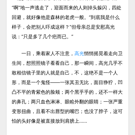
“啊”地一声逃走了，迎面而来的人则掉头躲闪，四处
回避，就好像他是森林的老虎一般。“到底我是什么
样子，会把别人吓成这样？”但母亲总是安慰高光
说：“只是多了几个疤而已。”
一日，乘着家人不注意，
高光
悄悄摇晃着走向卫
生间，想照照镜子看看自己，那一瞬间，高光几乎不
敢相信镜子里的人就是自己，不，这绝不是一个人
形，而是一个鬼怪——一张其丑无比，面目狰狞，凹
凸不平的青紫色的脸颊；两个黑乎乎的，还不一样大
的鼻孔；两只血色淋淋、眼睑外翻的眼睛；一张严重
变形扭曲，且看不出唇型的嘴巴；也没了脖子，这可
怕的头好像是被直接放到肩膀上……