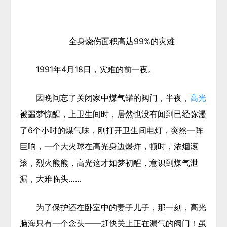
全身烧伤面积高达
99%
的灾难
1991年4月18日，灾难的前一夜。
因晚间忘了关闭家中煤气罐的阀门，半夜，
高光
被噩梦惊醒，上卫生间时，居然也没有闻到已经弥漫
了6个小时的煤气味，刚打开卫生间电灯，突然一阵
巨响，一个大火球在高光身边爆炸，顿时，浓烟滚
滚，烈火熊熊，高光这才如梦初醒，意识到煤气泄
漏，大难临头……
为了保护还在卧室中的妻子儿子，那一刻，高光
脑海只有一个念头——赶快关上正在漏气的阀门！虽