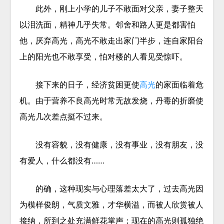
此外，刚上小学的儿子不敢面对父亲，妻子整天
以泪洗面，精神几乎失常。邻舍和路人更是都害怕
他，厌弃高光，高光不敢走出家门半步，连自家阳台
上的阳光也不敢享受，怕对楼的人看见受惊吓。
接下来的日子，经济贫困更使
高光
的家面临着危
机。由于营养不良高光时常无故发烧，丹毒的折磨使
高光几次差点挺不过来。
没有容貌，没有健康，没有事业，没有朋友，没
有爱人，什么都没有……
的确，这种现实与心理落差太大了，过去高光因
为模样俊朗，气质文雅，才华横溢，而被人欣赏被人
接纳，所到之处充满鲜花掌声；现在的高光则孤独绝