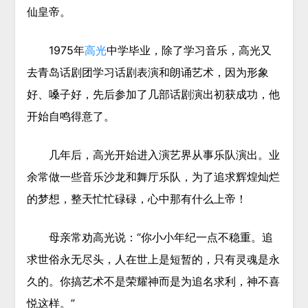
仙皇帝。
1975年
高光
中学毕业，除了学习音乐，高光又
去青岛话剧团学习话剧表演和朗诵艺术，因为形象
好、嗓子好，先后参加了几部话剧演出初获成功，他
开始自鸣得意了。
几年后，高光开始进入演艺界从事乐队演出。业
余常做一些音乐沙龙和舞厅乐队，为了追求辉煌灿烂
的梦想，整天忙忙碌碌，心中那有什么上帝！
母亲常劝高光说：“你小小年纪一点不稳重。追
求世俗永无尽头，人在世上是短暂的，只有灵魂是永
久的。你搞艺术不是荣耀神而是为追名求利，神不喜
悦这样。”