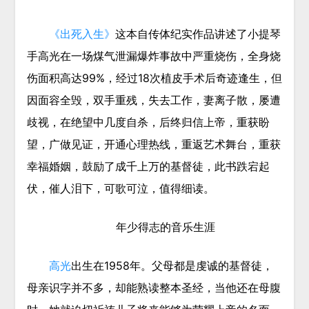
《出死入生》
这本自传体纪实作品讲述了小提琴
手高光在一场煤气泄漏爆炸事故中严重烧伤，全身烧
伤面积高达99%，经过18次植皮手术后奇迹逢生，但
因面容全毁，双手重残，失去工作，妻离子散，屡遭
歧视，在绝望中几度自杀，后终归信上帝，重获盼
望，广做见证，开通心理热线，重返艺术舞台，重获
幸福婚姻，鼓励了成千上万的基督徒，此书跌宕起
伏，催人泪下，可歌可泣，值得细读。
年少得志的音乐生涯
高光
出生在1958年。父母都是虔诚的基督徒，
母亲识字并不多，却能熟读整本圣经，当他还在母腹