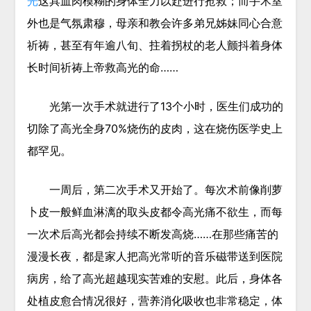
光
这具血肉模糊的身体全力以赴进行抢救；而手术室
外也是气氛肃穆，母亲和教会许多弟兄姊妹同心合意
祈祷，甚至有年逾八旬、拄着拐杖的老人颤抖着身体
长时间祈祷上帝救高光的命……
光第一次手术就进行了13个小时，医生们成功的
切除了高光全身70%烧伤的皮肉，这在烧伤医学史上
都罕见。
一周后，第二次手术又开始了。每次术前像削萝
卜皮一般鲜血淋漓的取头皮都令高光痛不欲生，而每
一次术后高光都会持续不断发高烧……在那些痛苦的
漫漫长夜，都是家人把高光常听的音乐磁带送到医院
病房，给了高光超越现实苦难的安慰。此后，身体各
处植皮愈合情况很好，营养消化吸收也非常稳定，体