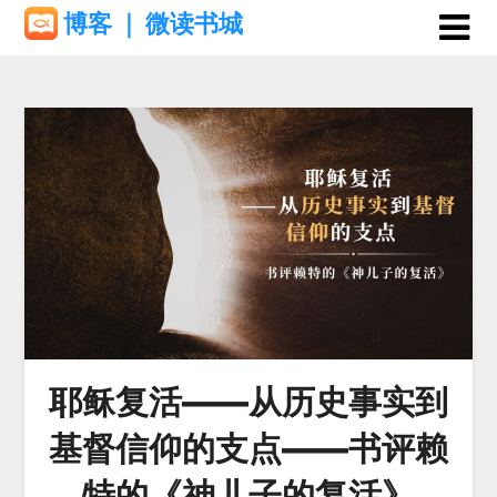
Skip
博客 ｜ 微读书城
to
content
耶稣复活——从历史事实到
基督信仰的支点——书评赖
特的《神儿子的复活》