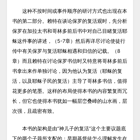
这种不按时间或事件顺序的研讨方式也出现在本
书的第二部分。赖特在谈论保罗的复活观时，先分析
保罗在加拉太书和哥林多前后书中对自己目睹复活耶
稣这件事的讲述，（5-7章）然后再详尽讨论使徒行
传中有关保罗与复活耶稣相遇和归信的记载。（8
章）而且赖特在讨论保罗书信时又特意将哥林多前后
书拿出来作单独讨论，因为他认为复活（耶稣的复
活，以及耶稣子民的复活）主导了哥林多书信，值得
花更多的笔墨。这样的布局使得本书的内容繁复而冗
长，但它也使得本书犹如一幅层峦叠嶂的山水画，层
次强，且疏密有致。
本书的架构是由“神儿子的复活”这个主要议题底
下的两个子题所支配的：早期基督徒怎么理解发生在