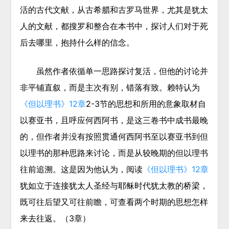
活的古代文献，从古希腊和古罗马世界，尤其是犹太
人的文献，都搜罗和整合在本书中，探讨人们对于死
后去哪里，抱持什么样的信念。
虽然作者依循单一思路探讨复活，但他的讨论并
非平铺直叙，而是主次有别，错落有致。赖特认为
《但以理书》12章
2-3节的思想和所用的意象取材自
以赛亚书，且呼应何西阿书，是这三卷书中成书最晚
的，但作者并没有按照贯通何西阿书至以赛亚书到但
以理书的那种思路来讨论，而是从较晚期的但以理书
往前追溯。这是因为他认为，阅读
《但以理书》12章
犹如立于连接犹太人圣经与耶稣时代犹太教的桥梁，
既可往后望又可往前瞻，可查看两个时期的思想怎样
来去往返。（3章）