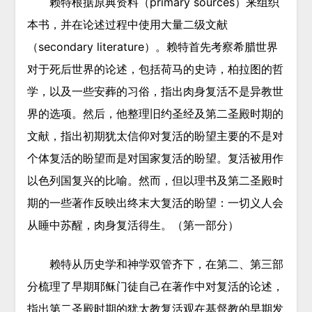
赖特根据原典资料（primary sources）来组织
本书，并在论述过程中使用大量二级文献
（secondary literature）。赖特首先考察希腊世界
对于死后世界的论述，包括荷马的史诗，柏拉图的哲
学，以及一些安葬的习俗，指出肉身复活不是异教世
界的选项。然后，他整理旧约圣经及第二圣殿时期的
文献，指出初期犹太信仰对复活的盼望主要的不是对
个体复活的盼望而是对国家复活的盼望。复活被用作
以色列国复兴的比喻。然而，但以理书及第二圣殿时
期的一些著作反映出终末大复活的盼望：一切义人会
从睡中苏醒，肉身复活得生。（第一部分）
赖特从历史学和神学双管齐下，在第二、第三部
分梳理了早期耶稣门徒自己在著作中对复活的论述，
指出第二圣殿时期的犹太教复活观在基督教的早期发