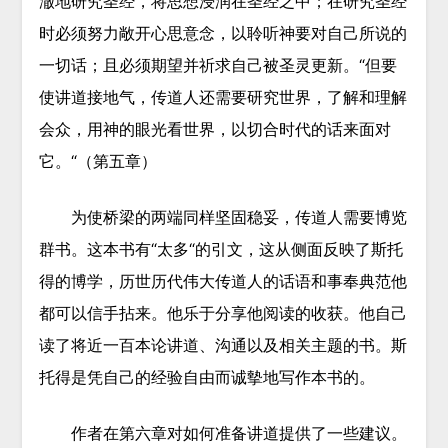
澈地研究圣经，将思想浸润在圣经之中；在研究圣经
时必须努力敞开心思意念，以聆听神要对自己所说的
一切话；且必须期望并祈求自己被圣灵更新。“但要
使讲道接地气，传道人还需要研究世界，了解和理解
会众，用神的眼光看世界，以切合时代的话来面对
它。“（第五章）
为使桥梁的两端同样坚固稳妥，传道人需要博览
群书。这本书有“太多“的引文，这从侧面反映了斯托
得的博学，历世历代伟大传道人的话语和事奉典范他
都可以信手拈来。他乐于分享他阅读的收获。他自己
读了将近一百本论讲道、沟通以及相关主题的书。斯
托得是凭自己的经验自由而诚摰地写作本书的。
作者在第六章对如何准备讲道提供了一些建议。