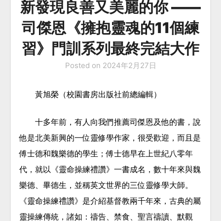
新發現良善又美麗的你 ——
司傑恩《擁抱靈魂的11個練
習》門訓系列最終完結大作
Posted on
2024年2月27日
黃旭榮（校園書房出版社前總編輯）
十多年前，有人向我們推薦司傑恩及他的書，說
他是北美新興的一位靈修學作家，很受歡迎，而且是
傅士德和魏樂德的學生；傅士德早在上世紀八零年
代，就以《靈命操練禮讚》一書成名，數十年來與魏
樂德、畢德生，並稱英文世界的三位靈修學大師。
《靈命操練禮讚》是介紹基督教兩千年來，古典的屬
靈操練傳統，諸如：禱告、禁食、聖言禱讀、默觀