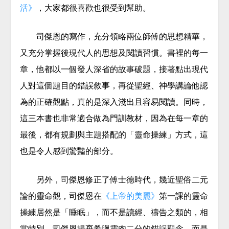
活》
，大家都很喜歡也很受到幫助。
司傑恩的寫作，充分領略兩位師傅的思想精華，
又充分掌握後現代人的思想及閱讀習慣。書裡的每一
章，他都以一個發人深省的故事破題，接著點出現代
人對這個題目的錯誤敘事，再從聖經、神學講論他認
為的正確觀點，真的是深入淺出且容易閱讀。同時，
這三本書也非常適合做為門訓教材，因為在每一章的
最後，都有規劃與主題搭配的「靈命操練」方式，這
也是令人感到驚豔的部分。
另外，司傑恩修正了傅士德時代，幾近聖俗二元
論的靈命觀，司傑恩在
《上帝的美麗》
第一課的靈命
操練居然是「睡眠」，而不是讀經、禱告之類的，相
當特別。司傑恩揚棄希臘靈肉二分的錯誤觀念，而是