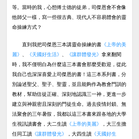
等。當時的我，心想傅士德的徒弟，司傑恩會不會像
他師父一樣，寫一些很古典、現代人不容易體會的靈
命操練方式？
直到我把司傑恩三本講靈命操練的書
《上帝的美
麗》
、
《天國好生活》
、
《讓群體發光》
拿來翻閱
時，我不僅明白為什麼這三本書會那麼受歡迎，從此
我自己也深深喜愛上司傑恩的書！這三本系列書，分
別論述聖父、聖子、聖靈，並且能夠作為教會門訓的
教材，幫助信徒正確、深刻地認識三一神，更進一步
建立與神親密且深刻的門徒生命。過去疫情封鎖、無
法聚會的三年暑假，我都以這三本書來跟各地的大學
生視訊讀書會，大二生讀
《上帝的美麗》
，大三生擔
任同工讀
《讓群體發光》
，大四生讀
《天國好生