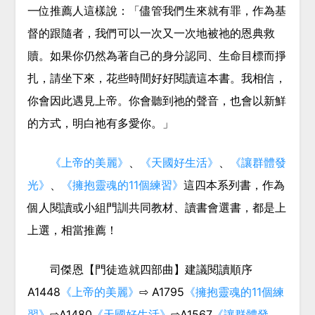
一位推薦人這樣說：「儘管我們生來就有罪，作為基
督的跟隨者，我們可以一次又一次地被祂的恩典救
贖。如果你仍然為著自己的身分認同、生命目標而掙
扎，請坐下來，花些時間好好閱讀這本書。我相信，
你會因此遇見上帝。你會聽到祂的聲音，也會以新鮮
的方式，明白祂有多愛你。」
《上帝的美麗》
、
《天國好生活》
、
《讓群體發
光》
、
《擁抱靈魂的11個練習》
這四本系列書，作為
個人閱讀或小組門訓共同教材、讀書會選書，都是上
上選，相當推薦！
司傑恩【門徒造就四部曲】建議閱讀順序
A1448
《上帝的美麗》
⇨ A1795
《擁抱靈魂的11個練
習》
⇨A1480
《天國好生活》
⇨A1567
《讓群體發