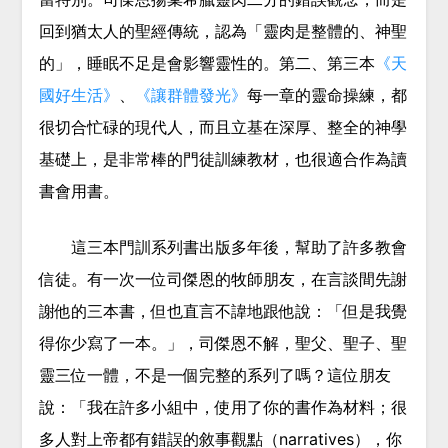
回到猶太人的聖經傳統，認為「靈肉是整體的、神聖
的」，睡眠不足是會影響靈性的。第二、第三本
《天
國好生活》
、
《讓群體發光》
每一章的靈命操練，都
很切合忙碌的現代人，而且立基在深厚、整全的神學
基礎上，是非常棒的門徒訓練教材，也很適合作為讀
書會用書。
這三本門訓系列書出版多年後，幫助了許多教會
信徒。有一次一位司傑恩的牧師朋友，在言談間先謝
謝他的三本書，但也直言不諱地跟他說：「但是我覺
得你少寫了一本。」，司傑恩不解，聖父、聖子、聖
靈三位一體，不是一個完整的系列了嗎？這位朋友
說：「我在許多小組中，使用了你的書作為材料；很
多人對上帝都有錯誤的敘事觀點（narratives），你