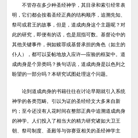
不管存在多少种圣经神学，其目录和索引经常表
明，它们都会按着圣经正典的结构顺序，追溯先知、
祭司或君王的故事，但是，道成肉身这个主题呢？对
此的研究，即便有的话，也是屈指可数。基督论中的
其他关键事件，例如赎罪或基督承担的角色（如主的
仆人），都可以妥帖地放入应许—应验的框架中。道
成肉身是个异类吗？换句话说，道成肉身是以色列之
盼望的一部分吗？本研究试图处理这个问题。
论到道成肉身的书籍往往在讨论早期就引入系统
神学的各类范畴。引以为证的圣经经文大多来自新
约；至今还没有人花时间在整部正典中追溯道成肉身
的神学。人们投入了相当大的精力研究诸如大卫王
朝、祭司制度、圣殿等与弥赛亚相关的圣经神学主