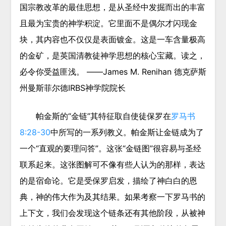
国宗教改革的最佳思想，
是从圣经中发掘而出的丰富
且最为宝贵的神学积淀。它里面不是偶尔才闪现金
块，其内容也不仅仅是表面镀金。这是一车含量极高
的金矿，是英国清教徒神学思想的核心宝藏。读之，
必令你受益匪浅。 ——James M. Renihan 德克萨斯
州曼斯菲尔德IRBS神学院院长
帕金斯的“金链”其特征取自使徒保罗在
罗马书
8:28-30
中所写的一系列教义。帕金斯让金链成为了
一个“直观的要理问答”。这张“金链图”很容易与圣经
联系起来。这张图解可不像有些人认为的那样，表达
的是宿命论。它是受保罗启发，描绘了神白白的恩
典，神的伟大作为及其结果。如果考察一下罗马书的
上下文，我们会发现这个链条还有其他阶段，从被神