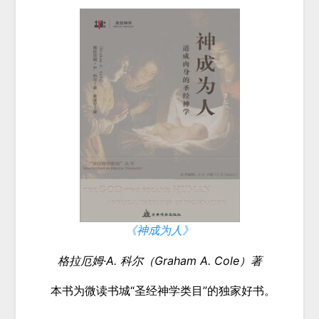
《神成为人》
格拉厄姆·A. 科尔（Graham A. Cole）著
本书为微读书城“圣经神学类目”的
独家好书
。