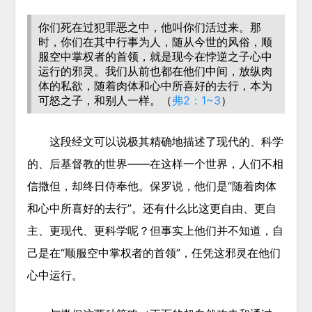
你们死在过犯罪恶之中，他叫你们活过来。那
时，你们在其中行事为人，随从今世的风俗，
顺
服空中掌权者的首领
，就是现今在悖逆之子心中
运行的邪灵。我们从前也都在他们中间，放纵肉
体的私欲，
随着肉体和心中所喜好的去行
，本为
可怒之子，和别人一样。（
弗2：1~3
）
这段经文可以说极其精确地描述了现代的、科学
的、后基督教的世界——在这样一个世界，人们不相
信撒但，却终日侍奉他。保罗说，他们是“随着肉体
和心中所喜好的去行”。还有什么比这更自由、更自
主、更现代、更科学呢？但事实上他们并不知道，自
己是在“顺服空中掌权者的首领”，任凭这邪灵在他们
心中运行。