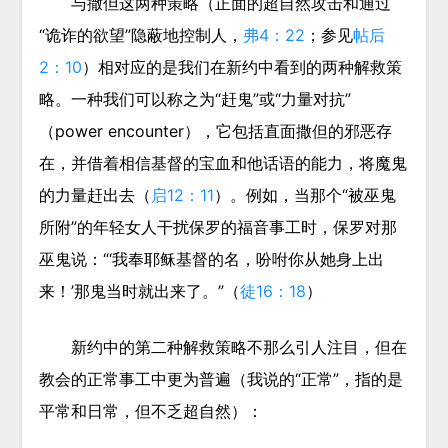
与撒但这两种策略（正面的超自然攻击和通过
“诡诈的欲望”隐蔽地控制人，
弗4：22
；参见
帖后
2：10
）相对应的是我们在新约中看到的
两种解救策
略
。一种我们可以称之为“赶鬼”或“力量对抗”
（power encounter），它包括直面撒但的邪恶存
在，并借着相信基督的宝血和他话语的能力，将魔鬼
的力量赶出去（
启12：11
）。例如，当那个“被巫鬼
所附”的年轻女人干扰保罗的福音事工时，保罗对那
巫鬼说：“‘我奉耶稣基督的名，吩咐你从她身上出
来！’那鬼当时就出来了。”（
徒16：18
）
新约中的第二种解救策略不那么引人注目，但在
教会的正常事工中更为普遍（我说的“正常”，指的是
平常和日常，但不乏超自然）：