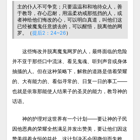
主的仆人不可争竞；只要温温和和地待众人，善
于教导，存心忍耐，用温柔劝戒那抵挡的人，或
者神给他们悔改的心，可以明白真道，
叫他们
这
已经被魔鬼任意掳去的，
可以醒悟，脱离他的网
罗。
（
提后2：24~26
）
这些悔改并脱离魔鬼网罗的人，最终面临的危险
并不亚于那些口中流沫、看见鬼魂、听到声音或身体
抽搐的人。但在这种策略下，解救的道路是借着荣耀
的、大有能力的、看似寻常的、日复一日的事工——
也就是依靠那能使人结果子的圣灵的能力，教导神的
话语。
神的护理对这世界有一个计划——要让神的子民
因他恩典的荣耀全然满足并发出赞美，要让他们因这
赞美得着永恒的益处。这计划决不会因撒但而失败。