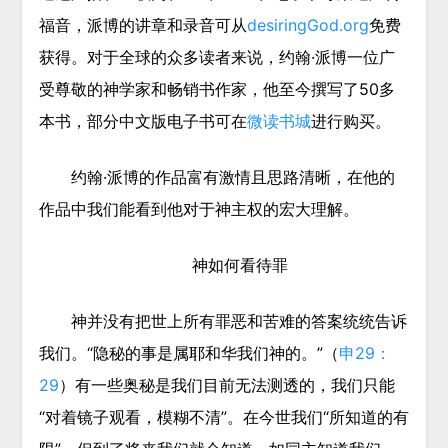
福音，派博的讲章和录音可从
desiringGod.org
免费
获得。对于全球的众多读者来说，
约翰·派博
一位广
受尊敬的神学家和畅销书作家，他至今撰写了50多
本书，部分中文版电子书可在
微读书城
进行购买。
约翰·派博
的作品富有激情且思路清晰，在他的
作品中我们能看到他对于神主权的宏大理解。
神如何看待罪
神并没有把世上所有罪恶和苦难的答案统统告诉
我们。“隐秘的事是属耶和华我们神的。”（
申29：
29
）有一些奥秘是我们目前无法测透的，我们只能
“对着镜子观看，模糊不清”。在今世我们“所知道的有