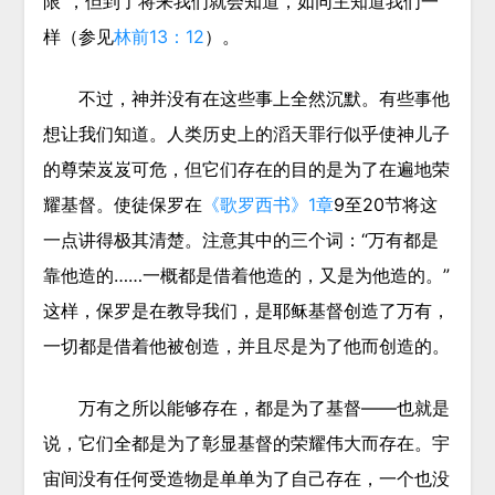
限”，但到了将来我们就会知道，如同主知道我们一
样（参见
林前13：12
）。
不过，神并没有在这些事上全然沉默。有些事他
想让我们知道。人类历史上的滔天罪行似乎使神儿子
的尊荣岌岌可危，但它们存在的目的是为了在遍地荣
耀基督。使徒保罗在
《歌罗西书》1章
9至20节将这
一点讲得极其清楚。注意其中的三个词：“万有都是
靠他造的……一概都是
借着
他造的，又是
为
他造的。”
这样，保罗是在教导我们，是耶稣基督创造了万有，
一切都是
借着
他被创造，并且尽是
为了
他而创造的。
万有之所以能够存在，都是为了基督——也就是
说，它们全都是为了彰显基督的荣耀伟大而存在。宇
宙间没有任何受造物是单单为了自己存在，一个也没