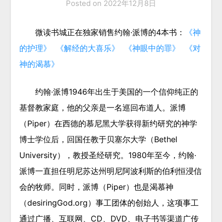
Posted on
2022年12月8日
微读书城正在
独家销售约翰·派博的4本书：
《神
的护理》
《解经的大喜乐》
《神眼中的罪》
《对
神的渴慕》
约翰·派博
1946年出生于美国的一个信仰纯正的
基督教家庭，他的父亲是一名巡回布道人。派博
（Piper）在西德的慕尼黑大学获得新约研究的神学
博士学位后，回国任教于贝塞尔大学（
Bethel
University
），教授圣经研究。1980年至今，约翰·
派博一直担任明尼苏达州明尼阿波利斯的伯利恒浸信
会的牧师。同时，派博（Piper）也是渴慕神
（desiringGod.org）事工团体的创始人，这项事工
通过广播、互联网、CD、DVD、电子书等渠道广传