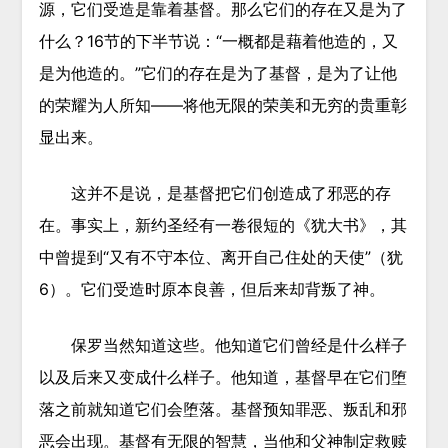
源，它们受造是靠着基督。那么它们的存在又是为了
什么？16节的下半节说：“一概都是藉着他造的，又
是
为
他造的。”它们的存在是
为了
基督，是为了让他
的荣耀为人所知——将他无限的荣美和无穷的贵重彰
显出来。
这并不是说，是基督把它们创造成了邪恶的存
在。事实上，新约圣经有一卷很短的《犹大书》，其
中曾提到“又有不守本位、离开自己住处的天使”（犹
6）。它们受造时原本良善，但后来却背叛了神。
保罗当然知道这些。他知道它们曾经是什么样子
以及
后来
又变成什么样子。他知道，基督早在它们堕
落之前就知道它们会堕落。基督预知罪恶、叛乱和邪
恶会出现。基督有无限的智慧，当他和父神制定救赎